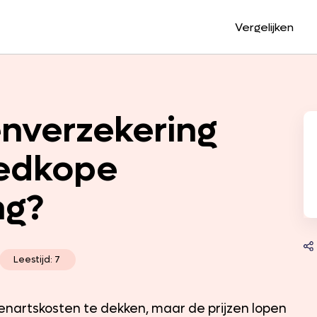
Vergelijken
enverzekering
oedkope
ng?
Leestijd: 7
nartskosten te dekken, maar de prijzen lopen