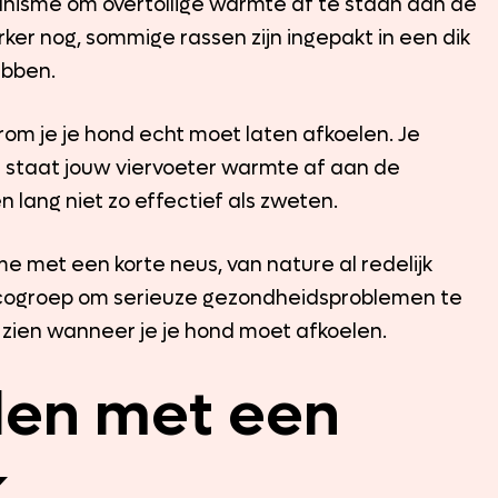
isme om overtollige warmte af te staan aan de
ker nog, sommige rassen zijn ingepakt in een dik
ebben.
om je je hond echt moet laten afkoelen. Je
en staat jouw viervoeter warmte af aan de
n lang niet zo effectief als zweten.
 met een korte neus, van nature al redelijk
 risicogroep om serieuze gezondheidsproblemen te
te zien wanneer je je hond moet afkoelen.
len met een
k