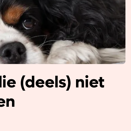
e (deels) niet
en