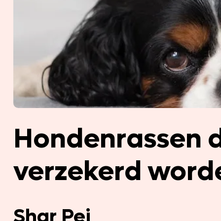
Hondenrassen di
verzekerd word
Shar Pei